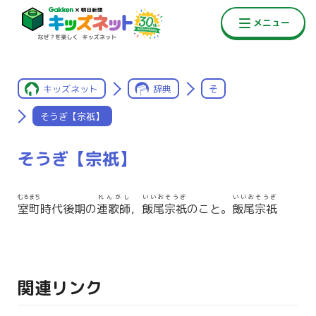
キッズネット
辞典
そ
そうぎ【宗祇】
そうぎ【宗祇】
むろまち
れんがし
いいおそうぎ
いいおそうぎ
室町
時代後期の
連歌師
，
飯尾宗祇
のこと。
飯尾宗祇
関連リンク