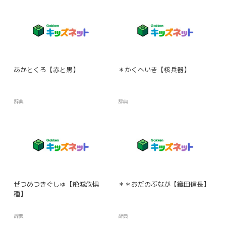
あかとくろ【赤と黒】
＊かくへいき【核兵器】
辞典
辞典
ぜつめつきぐしゅ【絶滅危惧
＊＊おだのぶなが【織田信長】
種】
辞典
辞典