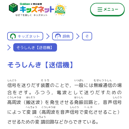
キッズネット
辞典
そ
そうしんき【送信機】
そうしんき【送信機】
しんごう
そうち
いっぱん
むせんつうしん
信号
を送りだす
装置
のことで，
一般
には
無線通信
の場
合をさす。ふつう，電波として送りだすための
こうしゅうは
はんそう
はっしん
しんごう
高周波
（
搬送
波）を発生させる
発振
回路と，音声
信号
へんちょう
こうしゅうは
しんごう
へんか
によって
変調
（
高周波
を音声
信号
で
変化
させること）
へんちょう
させるための
変調
回路などからできている。