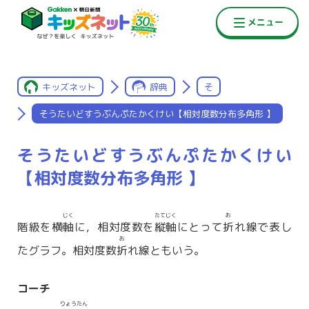
キッズネット
辞典
そ
そうたいどすうぶんぷたかくけい【相対度数分布多角形 】
そうたいどすうぶんぷたかくけい
【相対度数分布多角形 】
じく
たてじく
お
階級を横
軸
に，相対度数を
縦軸
にとって
折
れ線で表し
お
たグラフ。相対度数
折
れ線ともいう。
コーチ
りょうたん