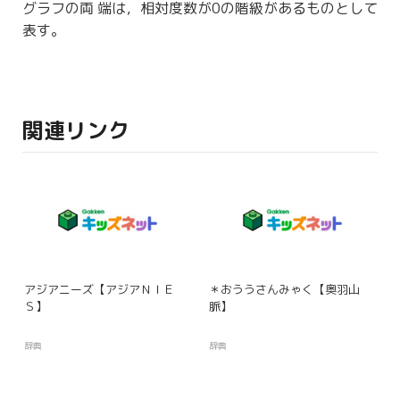
グラフの
両端
は，相対度数が0の階級があるものとして
表す。
関連リンク
アジアニーズ【アジアＮＩＥ
＊おううさんみゃく【奥羽山
Ｓ】
脈】
辞典
辞典