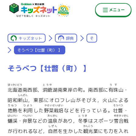
キッズネット
辞典
そ
そうべつ【壮瞥（町） 】
そうべつ【壮瞥（町） 】
ほっかいどう
とうや
うす
北海道
南西部，
洞爺
湖南東岸の町。南西部に
有珠
山・
しんざん
昭和
新山
，東部にオロフレ山がそびえ，火山による
ちねつ
りよう
やさいさいばい
そうべつ
地熱
を
利用
した
野菜栽培
などを行っている。
壮瞥
・
ばんけい
べんけい
おんせん
とうき
ゆきがっせん
蟠渓
・
弁景
などの
温泉
があり，
冬季
はスポーツ
雪合戦
しぜん
かんこう
が行われるなど，
自然
を生かした
観光
業にも力を入れ