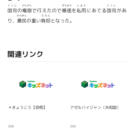
こくし
けんげん
ぞうよう
しよう
こくし
国司
の
権限
で行えたので
雑徭
を
私用
にあてる
国司
があ
のうみん
ふたん
り，
農民
の重い
負担
となった。
関連リンク
＊きょうこう【恐慌】
アゼルバイジャン（共和国）
辞典
辞典