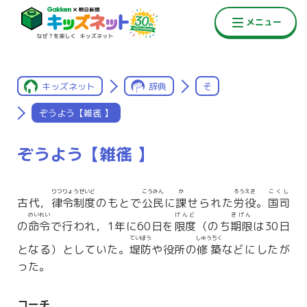
キッズネット
辞典
そ
ぞうよう【雑徭 】
ぞうよう【雑徭 】
りつりょうせいど
こうみん
か
ろうえき
こくし
古代，
律令制度
のもとで
公民
に
課
せられた
労役
。
国司
めいれい
げんど
きげん
の
命令
で行われ，1年に60日を
限度
（のち
期限
は30日
ていぼう
しゅうちく
となる）としていた。
堤防
や役所の
修築
などにしたが
った。
コーチ