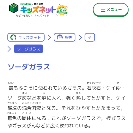
キッズネット
辞典
そ
ソーダガラス
ソーダガラス
もっと
せっかいせき
さ
最
もふつうに使われているガラス。
石灰石
・ケイ
砂
・
ばい
ろ
ねっ
ソーダ
灰
などを
炉
に入れ，強く
熱
してとかすと，ケイ
さんえん
こんごうようえき
酸塩
の
混合溶液
となる。それをひやすとかたまって，
むしょく
こたい
無色
の
固体
になる。これがソーダガラスで，板ガラス
やガラスびんなどに広く使われている。