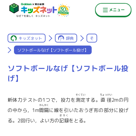
キッズネット
辞典
そ
ソフトボールなげ【ソフトボール投げ】
ソフトボールなげ【ソフトボール投
げ】
そくてい
ちょっけい
新体力テストの1つで，投力を
測定
する。
直径
2mの円
かんかく
の中から，1m
間隔
に線を引いたおうぎ形の部分に投げ
きろく
る。2回行い，よい方の
記録
をとる。