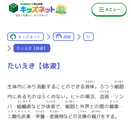
キッズネット
辞典
た
たいえき【体液】
たいえき【体液】
えきたい
さいぼう
生体内にあり流動することのできる
液体
。ふつう
細胞
けつえき
内にあるものはふくめない。ヒトの場合，
血液
・リン
そしきえき
たいえき
さいぼう
さんそ
パ・
組織液
などが
体液
で，
細胞
と外界との間の
酸素
・
にさんかたんそ
えいよう
ろうはい
こうかん
ばいかい
二酸化炭素
・
栄養
・
老廃
物などの
交換
の
媒介
をする。