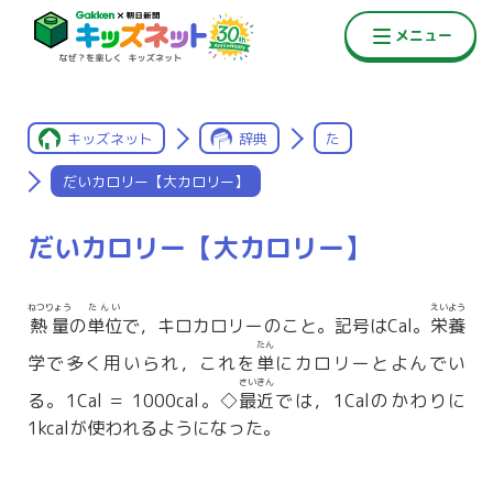
キッズネット
辞典
た
だいカロリー【大カロリー】
だいカロリー【大カロリー】
ねつりょう
たんい
えいよう
熱量
の
単位
で，キロカロリーのこと。記号はCal。
栄養
たん
学で多く用いられ，これを
単
にカロリーとよんでい
さいきん
る。1Cal ＝ 1000cal。◇
最近
では，1Calのかわりに
1kcalが使われるようになった。