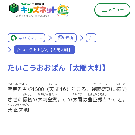
キッズネット
辞典
た
たいこうおおばん【太閤大判】
たいこうおおばん【太閤大判】
とよとみひでよし
てんしょう
ごとうとくじょう
ちゅうぞう
豊臣秀吉
が1588（
天正
16）年ころ，
後藤徳乗
に
鋳造
さいしょ
おおばんきんか
たいこう
とよとみひでよし
させた
最初
の
大判金貨
。この
太閤
は
豊臣秀吉
のこと。
てんしょうおおばん
天正大判