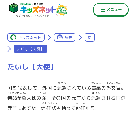
キッズネット
辞典
た
たいし【大使】
たいし【大使】
はけん
さいこう
がいこうかん
国を代表して，外国に
派遣
されている
最高
の
外交官
。
とくめいぜんけん
りゃく
はけん
特命全権
大使の
略
。その国の元首から
派遣
される国の
しんにんじょう
ふにん
元首にあてた，
信任状
を持って
赴任
する。