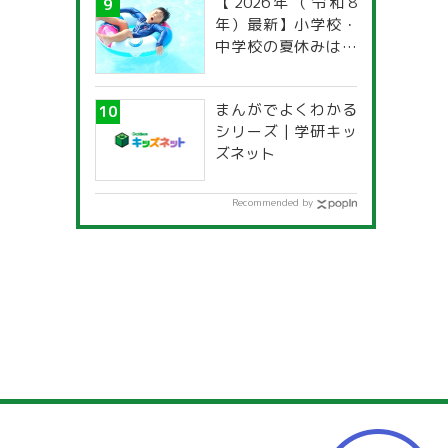
【2026年（令和8
年）最新】小学校・
中学校の夏休みはい
つからいつまで？ 都
道府県別「夏季休暇
まんがでよくわかる
一覧」
シリーズ | 学研キッ
ズネット
Recommended by