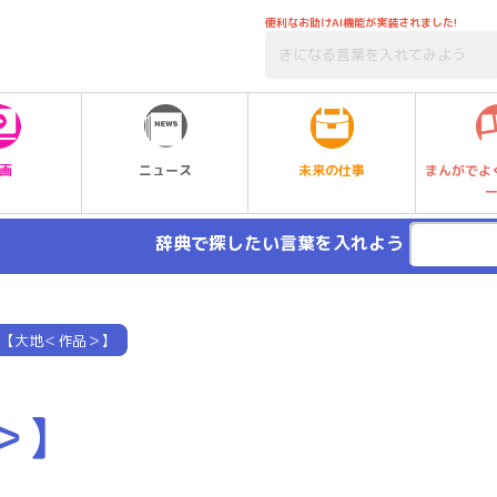
便利なお助けAI機能が実装されました!
未来の仕事
画
ニュース
まんがでよ
辞典で探したい言葉を入れよう
【大地＜作品＞】
＞】