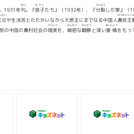
かん
むすこ
ぶんれつ
。1931年
刊
。『
息子
たち』（1932年），『
分裂
した家』（19
んさい
のうみんワン
天災
や生活苦とたたかいながら大地主にまでなる中国人
農民王
げんじつ
めんみつ
かんさつ
あいじょう
前の中国の農村社会の
現実
を，
綿密
な
観察
と深い
愛情
をもっ
。