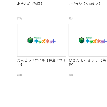
あきさめ【秋雨】
アザラシ【＜海豹＞】
辞典
辞典
だんどうミサイル【弾道ミサイ
むさんそこきゅう【無
ル】
吸】
辞典
辞典