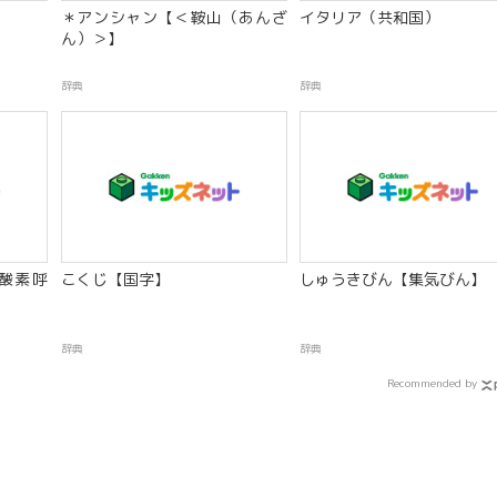
＊アンシャン【＜鞍山（あんざ
イタリア（共和国）
ん）＞】
辞典
辞典
酸素呼
こくじ【国字】
しゅうきびん【集気びん】
辞典
辞典
Recommended by