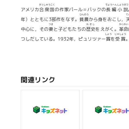
がっしゅうこく
ちょうへんしょうせつ
アメリカ
合衆国
の作家パール＝バックの
長編小説
ひんのう
て
年）とともに3部作をなす。
貧農
から身をおこし，
つま
れきし
かくめい
中心に，その
妻
と子どもたちの
歴史
をえがく。
革命
しょう
じゅしょう
つしだしている。1932年，ピュリツァー
賞
を
受賞
関連リンク