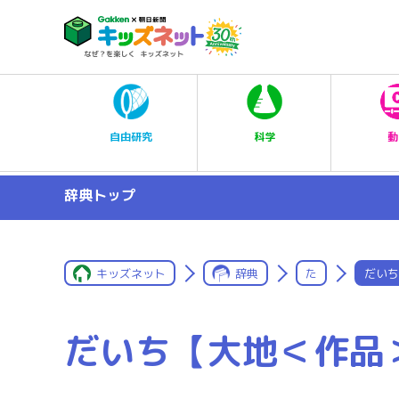
科学
自由研究
動
辞典トップ
キッズネット
辞典
た
だいち
だいち【大地＜作品