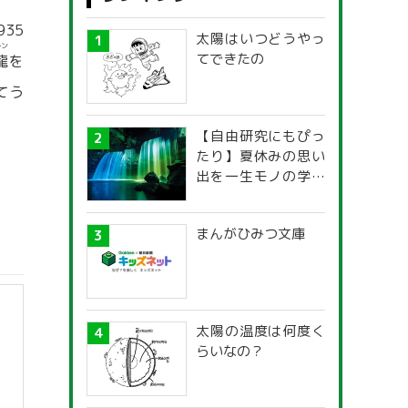
35
太陽はいつどうやっ
ルン
てできたの
龍
を
てう
【自由研究にもぴっ
たり】夏休みの思い
出を一生モノの学び
に！「光の不思議」
探究ガイド
まんがひみつ文庫
太陽の温度は何度く
らいなの？