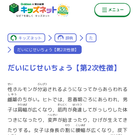
キッズネット
辞典
た
だいにじせいちょう【第2次性徴】
だいにじせいちょう【第2次性徴】
せい
ぶんぴつ
性
ホルモンが
分泌
されるようになってからあらわれる
しゆう
雌雄
のちがい。ヒトでは，思春期ごろにあらわれ，男
かたはば
きんにく
はったつ
子は
肩幅
が広くなり，
筋肉
が
発達
してがっしりした体
へんせい
つきになったり，
変声
が始まったり，ひげが生えてき
わり
こしはば
たりする。女子は身長の
割
に
腰幅
が広くなり，皮下