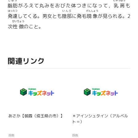
しぼう
にゅうぼう
脂肪
がふえて丸みをおびた体つきになって，
乳房
も
はったつ
いんぶ
げんしょう
発達
してくる。男女とも
陰部
に発毛
現象
が見られる。2
せいちょう
次
性徴
のこと。
関連リンク
あさか【朝霞（埼玉県の市）】
＊アインシュタイン（アルベル
ト＝）
辞典
辞典