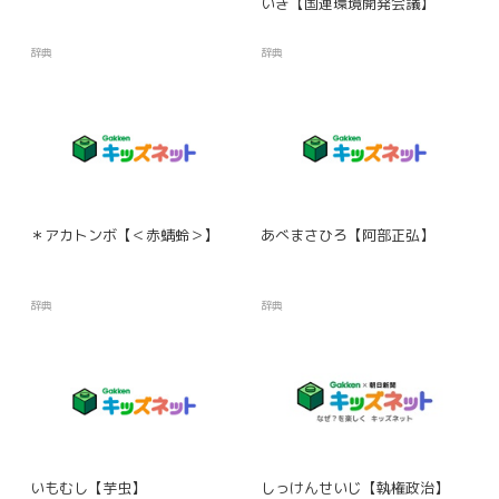
いぎ【国連環境開発会議】
辞典
辞典
＊アカトンボ【＜赤蜻蛉＞】
あべまさひろ【阿部正弘】
辞典
辞典
いもむし【芋虫】
しっけんせいじ【執権政治】