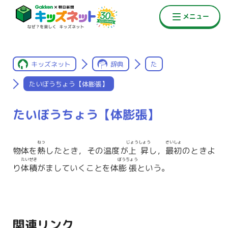
キッズネット
辞典
た
たいぼうちょう【体膨張】
たいぼうちょう【体膨張】
ねっ
じょうしょう
さいしょ
物体を
熱
したとき，その温度が
上昇
し，
最初
のときよ
たいせき
ぼうちょう
り
体積
がましていくことを体
膨張
という。
関連リンク