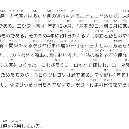
こよみ
こだい
れき
おお
つき
うんこう
お
たい
暦
。
古代
暦
では
多
くが
月
の
運行
を
追
うことにつとめたが，
太
れき
ねん
げつ
がつ
にち
べつ
つき
ぞく
である。エジプト
暦
は1
年
を12か
月
，1
月
を30
日
，
別
に
月
に
属
ねん
やく
にち
きせつ
こよみ
いものである。そのため4
年
に
約
1
日
のくるい（
季節
と
暦
とのず
せつ
かんけい
まつ
ぎょうじ
こよみ
ひづけ
ほうほう
節
に
関係
のある
祭
りや
行事
の
暦
の
日付
をずらすという
方法
を
かんたん
こよみ
とうじ
ふくざつ
ふごうり
き，このきわめて
簡単
な
暦
におどろき，
当時
の
複雑
で
不合理
な
れき
なが
つか
き
ウス
暦
をつくった。これが
長
くヨーロッパで
使
われ，ローマ
こんにち
れき
れき
ねん
らためたものが，
今日
のグレゴリオ
暦
である。マヤ
暦
は1
年
を1
び
まつ
ぎょうじ
ひづけ
とし，やはりうるう
日
をおかないで，
祭
り・
行事
の
日付
をずら
れき
さいよう
オ
暦
を
採用
している。