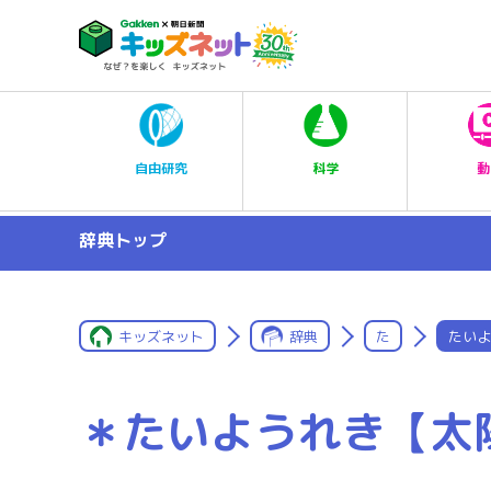
科学
自由研究
動
辞典トップ
キッズネット
辞典
た
たいよ
＊たいようれき【太