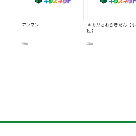
アンマン
＊おがさわらきだん【小
団】
辞典
辞典