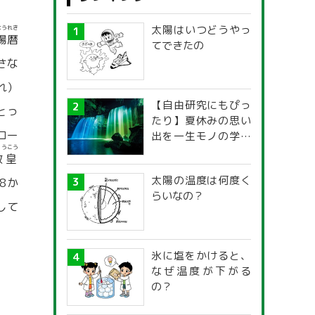
太陽はいつどうやっ
ようれき
陽暦
てできたの
さな
れ）
【自由研究にもぴっ
とっ
たり】夏休みの思い
ロー
出を一生モノの学び
ょうこう
に！「光の不思議」
教皇
探究ガイド
太陽の温度は何度く
8か
らいなの？
して
氷に塩をかけると、
なぜ温度が下がる
の？