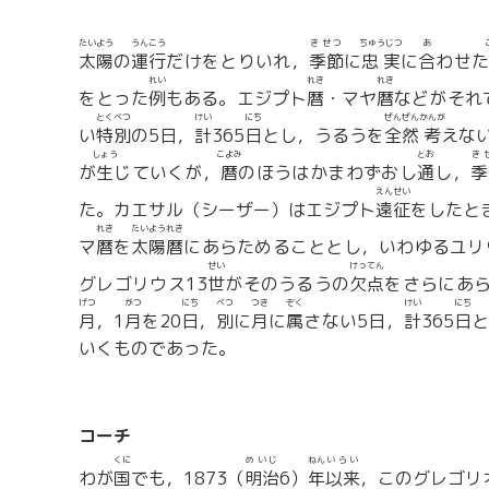
たいよう
うんこう
きせつ
ちゅうじつ
あ
太陽
の
運行
だけをとりいれ，
季節
に
忠実
に
合
わせた
れい
れき
れき
をとった
例
もある。エジプト
暦
・マヤ
暦
などがそれ
とくべつ
けい
にち
ぜんぜん
かんが
い
特別
の5日，
計
365
日
とし，うるうを
全然
考
えな
しょう
こよみ
とお
き
が
生
じていくが，
暦
のほうはかまわずおし
通
し，
季
えんせい
た。カエサル（シーザー）はエジプト
遠征
をしたと
れき
たいようれき
マ
暦
を
太陽暦
にあらためることとし，いわゆるユリ
せい
けってん
グレゴリウス13
世
がそのうるうの
欠点
をさらにあ
げつ
がつ
にち
べつ
つき
ぞく
けい
にち
月
，1
月
を20
日
，
別
に
月
に
属
さない5日，
計
365
日
いくものであった。
コーチ
くに
めいじ
ねん
いらい
わが
国
でも，1873（
明治
6）
年
以来
，このグレゴリ