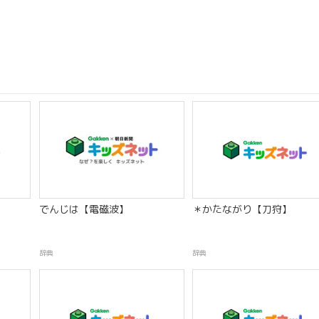
でんじは【電磁波】
＊かたながり【刀狩】
辞典
辞典