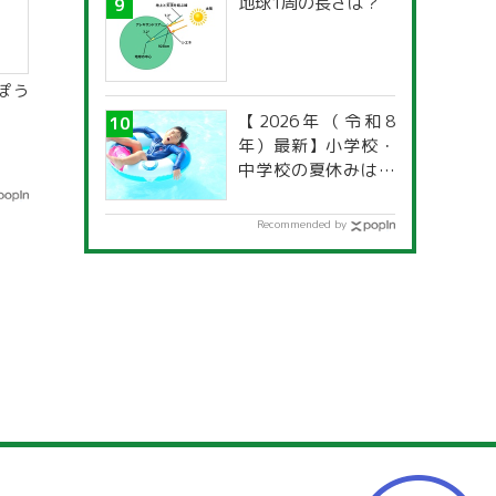
地球1周の長さは？
ぽう
【2026年（令和8
年）最新】小学校・
中学校の夏休みはい
つからいつまで？ 都
道府県別「夏季休暇
Recommended by
一覧」