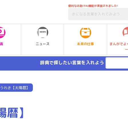
便利なお助けAI機能が実装されました!
未来の仕事
画
ニュース
まんがでよ
辞典で探したい言葉を入れよう
うれき【太陽暦】
陽暦】