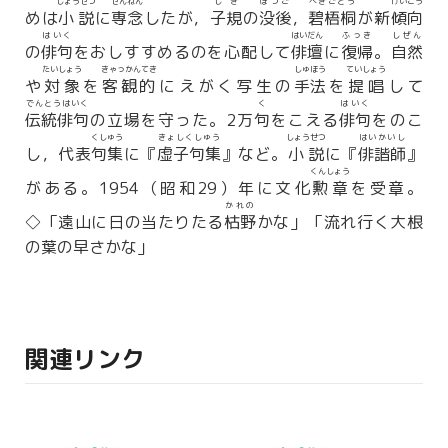
しょうせつ
せんねん
しき
ぼつご
へきごとう
けいこう
めは
小説
に
専念
したが，
子規
の
没後
，
碧梧桐
が新
傾向
はいく
はいだん
ふっき
しぜん
の
俳句
をおしすすめるのを心配して
俳壇
に
復帰
。
自然
たいしょう
きゃっかんてき
しゅほう
ていしょう
や
対象
を
客観的
にえがく写生の
手法
を
提唱
して
でんとうはいく
く
はいく
伝統俳句
の立場を守った。2万
句
をこえる
俳句
をのこ
くしゅう
きょしくしゅう
しょうせつ
はいかいし
し，代表
句集
に『
虚子句集
』など。
小説
に『
俳諧師
』
くんしょう
がある。1954（昭和29）年に文化
勲章
を受章。
かれの
◇「遠山に日の当たりたる
枯野
かな」「流れ行く大根
の葉の早さかな」
関連リンク