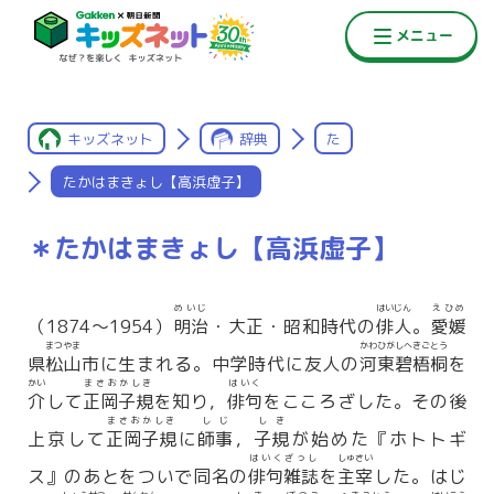
キッズネット
辞典
た
たかはまきょし【高浜虚子】
＊たかはまきょし【高浜虚子】
めいじ
はいじん
えひめ
（1874〜1954）
明治
・大正・昭和時代の
俳人
。
愛媛
まつやま
かわひがしへきごとう
県
松山
市に生まれる。中学時代に友人の
河東碧梧桐
を
かい
まさおかしき
はいく
介
して
正岡子規
を知り，
俳句
をこころざした。その後
まさおかしき
しじ
しき
上京して
正岡子規
に
師事
，
子規
が始めた『ホトトギ
はいくざっし
しゅさい
ス』のあとをついで同名の
俳句雑誌
を
主宰
した。はじ