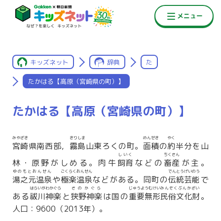
キッズネット
辞典
た
たかはる【高原（宮崎県の町）】
たかはる【高原（宮崎県の町）】
みやざき
きりしま
めんせき
やく
宮崎
県南西部，
霧島
山東ろくの町。
面積
の
約
半分を山
しいく
ちくさん
林・原野がしめる。肉牛
飼育
などの
畜産
が主。
ゆのもとおんせん
ごくらくおんせん
でんとうげいのう
湯之元温泉
や
極楽温泉
などがある。同町の
伝統芸能
で
はらいがわかぐら
さのかぐら
じゅうようむけい
みんぞくぶんかざい
ある
祓川神楽
と
狭野神楽
は国の
重要無形
民俗文化財
。
人口：9600（2013年）。