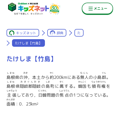
キッズネット
辞典
た
たけしま【竹島】
たけしま【竹島】
しまね
おき
やく
むじん
ぐん
島根
県の
沖
，本土から
約
200kmにある
無人
の小島
群
。
しまね
おきぐんおき
しま
ぞく
かんこく
りょうゆうけん
島根
県
隠岐郡隠岐
の
島
町に
属
する。
韓国
も
領有権
を
しゅちょう
にっかん
しょうてん
主張
しており，
日韓
問題の
焦点
の1つになっている。
めんせき
面積
：0．23km
2