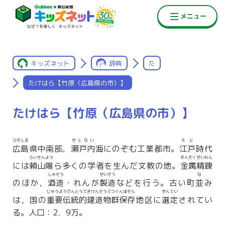
キッズネット
辞典
た
たけはら【竹原（広島県の市）】
たけはら【竹原（広島県の市）】
ひろしま
せとない
えど
広島
県中南部，
瀬戸内
海にのぞむ工業都市。
江戸
時代
らいさんよう
きんぞくせいれん
には
頼山陽
ら多くの学者を生んだ文教の地。
金属精錬
しゅぞう
せいぞう
な
のほか，
酒造
・れんが
製造
などを行う。古い町
並
み
じゅうようでんとうてきけんぞうぶつぐんほぞん
せんてい
は，国の
重要伝統的建造物群保存
地区に
選定
されてい
る。人口：2．9万。