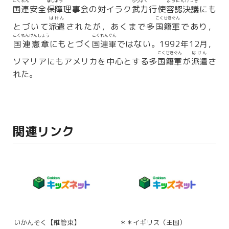
こくれん
ほしょう
ぶりょく
ようにんけつぎ
国連
安全
保障
理事会の対イラク
武力
行使
容認決議
にも
はけん
こくせきぐん
とづいて
派遣
されたが，あくまで多
国籍軍
であり，
こくれんけんしょう
こくれんぐん
国連憲章
にもとづく
国連軍
ではない。1992年12月，
こくせきぐん
はけん
ソマリアにもアメリカを中心とする多
国籍軍
が
派遣
さ
れた。
関連リンク
いかんそく【維管束】
＊＊イギリス（王国）