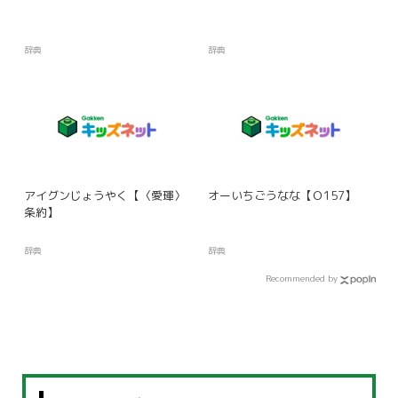
辞典
辞典
アイグンじょうやく【〈愛琿〉
オーいちごうなな【Ｏ157】
条約】
辞典
辞典
Recommended by