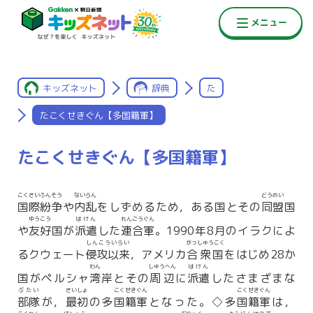
キッズネット
辞典
た
たこくせきぐん【多国籍軍】
たこくせきぐん【多国籍軍】
こくさいふんそう
ないらん
どうめい
国際紛争
や
内乱
をしずめるため，ある国とその
同盟
国
ゆうこう
はけん
れんごうぐん
や
友好
国が
派遣
した
連合軍
。1990年8月のイラクによ
しんこういらい
がっしゅうこく
るクウェート
侵攻以来
，アメリカ
合衆国
をはじめ28か
わん
しゅうへん
はけん
国がペルシャ
湾
岸とその
周辺
に
派遣
したさまざまな
ぶたい
さいしょ
こくせきぐん
こくせきぐん
部隊
が，
最初
の多
国籍軍
となった。◇多
国籍軍
は，