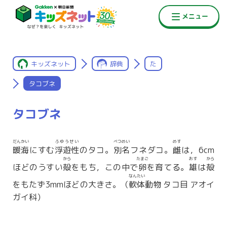
キッズネット
辞典
た
タコブネ
タコブネ
だんかい
ふゆうせい
べつめい
めす
暖海
にすむ
浮遊性
のタコ。
別名
フネダコ。
雌
は，6cm
から
たまご
おす
から
ほどのうすい
殻
をもち，この中で
卵
を育てる。
雄
は
殻
なんたい
をもたず3mmほどの大きさ。（
軟体
動物 タコ目 アオイ
ガイ科）