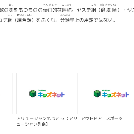
あし
べんぎてき
こしょう
こう
ばいきゃくるい
数の
脚
をもつものの
便宜的
な
呼称
。ヤスデ
綱
（
倍脚類
）・ヤ
こう
けつごうるい
ぶんるい
カデ
綱
（
結合類
）をふくむ。
分類
学上の用語ではない。
アリューシャンれっとう【アリ
アウトドア＝スポーツ
ューシャン列島】