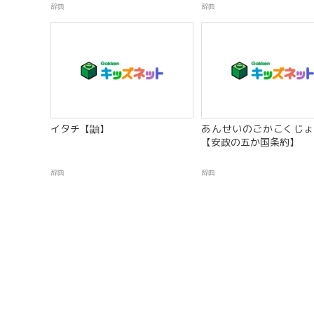
辞典
辞典
イタチ【鼬】
あんせいのごかこくじょ
【安政の五か国条約】
辞典
辞典