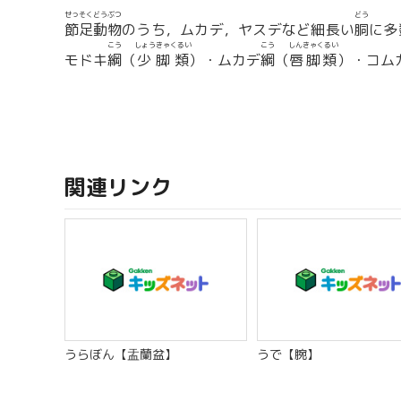
せっそくどうぶつ
どう
節足動物
のうち，ムカデ，ヤスデなど細長い
胴
に多
こう
しょうきゃくるい
こう
しんきゃくるい
モドキ
綱
（
少脚類
）・ムカデ
綱
（
唇脚類
）・コム
関連リンク
うらぼん【盂蘭盆】
うで【腕】