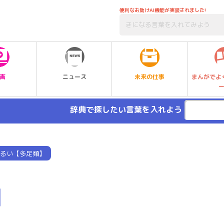
便利なお助けAI機能が実装されました!
未来の仕事
画
ニュース
まんがでよ
辞典で探したい言葉を入れよう
るい【多足類】
】