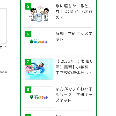
氷に塩をかけると、
なぜ温度が下がる
の？
辞典 | 学研キッズネ
ット
産主
【2026年（令和8
年）最新】小学校・
中学校の夏休みはい
つからいつまで？ 都
道府県別「夏季休暇
まんがでよくわかる
一覧」
シリーズ | 学研キッ
ズネット