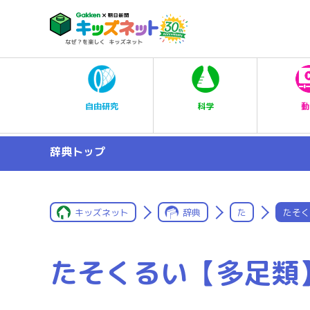
科学
自由研究
動
辞典トップ
キッズネット
辞典
た
たそく
たそくるい【多足類