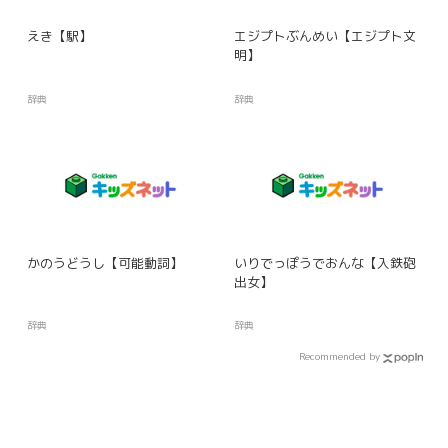
えき【駅】
エジプトぶんめい【エジプト文
明】
辞典
辞典
かのうどうし【可能動詞】
いりでっぽうでおんな【入鉄砲
出女】
辞典
辞典
Recommended by