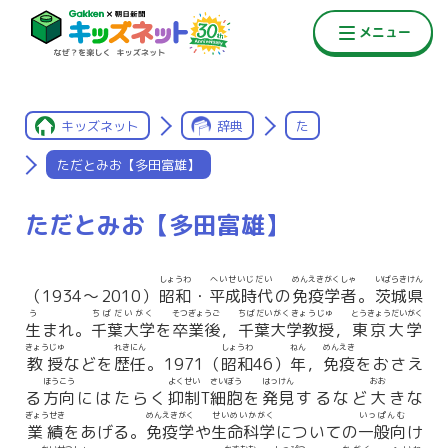
キッズネット
辞典
た
ただとみお【多田富雄】
ただとみお【多田富雄】
しょうわ
へいせいじだい
めんえきがくしゃ
いばらきけん
（1934〜2010）
昭和
・
平成時代
の
免疫学者
。
茨城県
う
ちばだいがく
そつぎょうご
ちばだいがくきょうじゅ
とうきょうだいがく
生
まれ。
千葉大学
を
卒業後
，
千葉大学教授
，
東京大学
きょうじゅ
れきにん
しょうわ
ねん
めんえき
教授
などを
歴任
。1971（
昭和
46）
年
，
免疫
をおさえ
ほうこう
よくせい
さいぼう
はっけん
おお
る
方向
にはたらく
抑制
T
細胞
を
発見
するなど
大
きな
ぎょうせき
めんえきがく
せいめいかがく
いっぱんむ
業績
をあげる。
免疫学
や
生命科学
についての
一般向
け