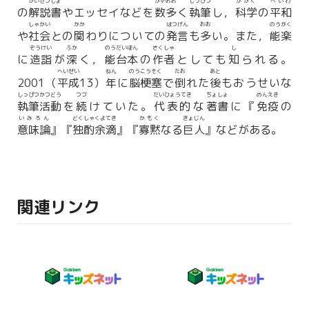
かいせつしょ
かずおお
しっぴつ
かがく
へいわ
の
解説書
やエッセイなどを
数多
く
執筆
し，
科学
の
平和
しゃかい
かか
はつげん
おお
のうがく
や
社会
との
関
わりについての
発言
も
多
い。また，
能楽
ぞうけい
ふか
のうだいほん
さくしゃ
し
に
造詣
が
深
く，
能台本
の
作者
としても
知
られる。
へいせい
ねん
のうこうそく
たお
あと
2001（
平成
13）
年
に
脳梗塞
で
倒
れた
後
もおうせいな
しっぴつかつどう
つづ
だいひょうてき
ちょしょ
めんえき
執筆活動
を
続
けていた。
代表的
な
著書
に『
免疫
の
いみろん
どくしゃくよてき
かもく
きょじん
意味論
』『
独酌余滴
』『
寡黙
なる
巨人
』などがある。
関連リンク