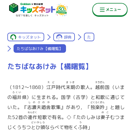
キッズネット
辞典
た
たちばなあけみ【橘曙覧】
たちばなあけみ【橘曙覧】
えど
まっき
えちぜん
（1812〜1868）
江戸
時代
末期
の歌人。
越前
国（いま
ふくい
の
福井
県）に生まれる。国学（古学）と和歌に通じて
しのぶのや
どくらくぎん
いた。『
志濃夫廼舎
歌集』があり，「
独楽吟
」と題し
れんさく
めこ
た52首の
連作
短歌で有名。◇「たのしみは
妻子
むつま
どいかしら
う
じくうちつ
とひ頭
ならべて物をく
ふ
時」