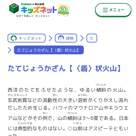
キッズネット
辞典
た
たてじょうかざん【〈盾〉状火山】
たてじょうかざん【〈盾〉状火山】
けいしゃ
西洋のたてをふせたような，ゆるい
傾斜
の火山。
げんぶがん
しつ
せい
ようがん
玄武岩
質
などの流動
性
の大きい
溶岩
がくりかえし流れ
だしたため生じる。ハワイのマウナロア山やキラウエ
れい
けいしゃ
ア山などがその
例
で，山の
傾斜
は3〜6度である。日本
てんけいてき
いぜん
には
典型的
なものはない。◇
以前
はアスピーテともい