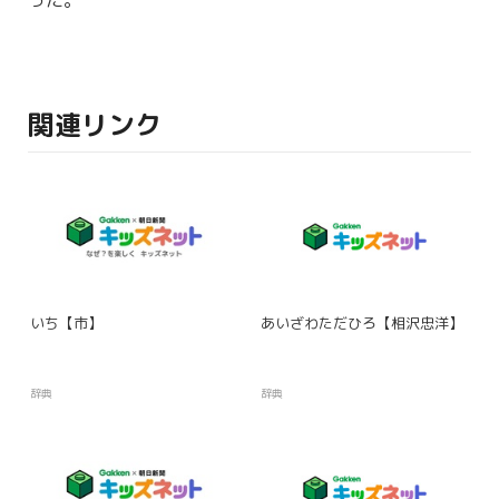
った。
関連リンク
いち【市】
あいざわただひろ【相沢忠洋】
辞典
辞典