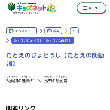
キッズネット
辞典
た
たとえのじょどうし【たとえの助動詞】
たとえのじょどうし【たとえの助動
詞】
じょどうし
しゅるい
ひきょう
じょどうし
助動詞
の
種類
の1つ。
比況
の
助動詞
関連リンク