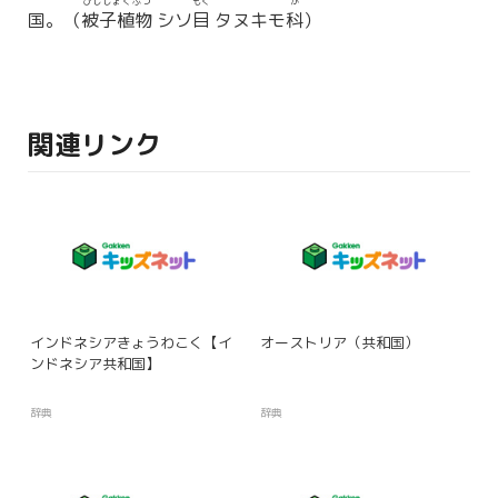
ひししょくぶつ
もく
か
国。（
被子植物
シソ
目
タヌキモ
科
）
関連リンク
インドネシアきょうわこく【イ
オーストリア（共和国）
ンドネシア共和国】
辞典
辞典