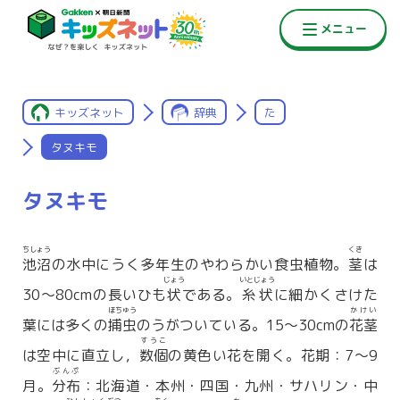
キッズネット
辞典
た
タヌキモ
タヌキモ
ちしょう
くき
池沼
の水中にうく多年生のやわらかい食虫植物。
茎
は
じょう
いとじょう
30〜80cmの長いひも
状
である。
糸状
に細かくさけた
ほちゅう
かけい
葉には多くの
捕虫
のうがついている。15〜30cmの
花茎
すうこ
は空中に直立し，
数個
の黄色い花を開く。花期：7〜9
ぶんぷ
月。
分布
：北海道・本州・四国・九州・サハリン・中