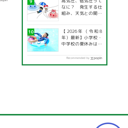
高気圧、低気圧って
なに？ 発生する仕
組み、天気との関係
は？
【2026年（令和8
年）最新】小学校・
中学校の夏休みはい
つからいつまで？ 都
道府県別「夏季休暇
Recommended by
一覧」