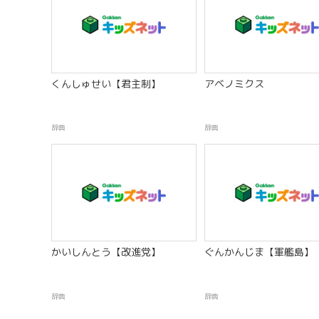
くんしゅせい【君主制】
アベノミクス
辞典
辞典
かいしんとう【改進党】
ぐんかんじま【軍艦島】
辞典
辞典