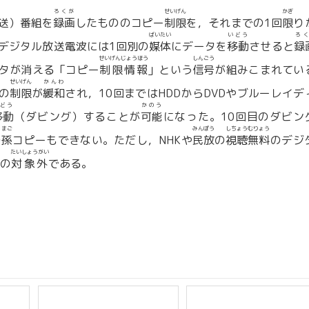
ろくが
せいげん
かぎ
送）番組を
録画
したもののコピー
制限
を，それまでの1回
限
り
ばいたい
いどう
ろ
デジタル放送電波には1回別の
媒体
にデータを
移動
させると
録
せいげんじょうほう
しんごう
ータが消える「コピー
制限情報
」という
信号
が組みこまれてい
せいげん
かんわ
の
制限
が
緩和
され，10回まではHDDからDVDやブルーレイデ
どう
かのう
移動
（ダビング）することが
可能
になった。10回目のダビン
まご
みんぽう
しちょうむりょう
の
孫
コピーもできない。ただし，NHKや
民放
の
視聴無料
のデジ
たいしょうがい
0の
対象外
である。