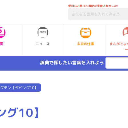
便利なお助けAI機能が実装されました!
未来の仕事
画
ニュース
まんがでよ
辞典で探したい言葉を入れよう
グテン【ダビング10】
ング10】