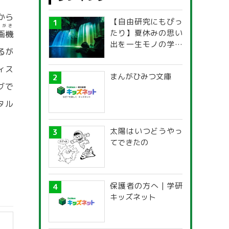
から
【自由研究にもぴっ
くがき
たり】夏休みの思い
画機
出を一生モノの学び
るが
に！「光の不思議」
探究ガイド
ィス
まんがひみつ文庫
グで
タル
太陽はいつどうやっ
てできたの
保護者の方へ | 学研
キッズネット