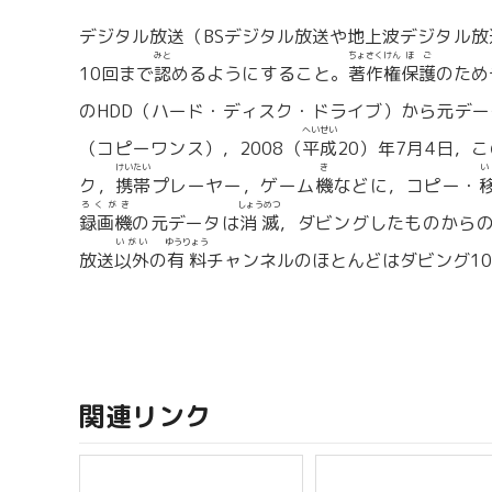
デジタル放送（BSデジタル放送や地上波デジタル放
みと
ちょさくけん
ほご
10回まで
認
めるようにすること。
著作権
保護
のため
のHDD（ハード・ディスク・ドライブ）から元デ
へいせい
（コピーワンス），2008（
平成
20）年7月4日，こ
けいたい
き
い
ク，
携帯
プレーヤー，ゲーム
機
などに，コピー・
ろくがき
しょうめつ
録画機
の元データは
消滅
，ダビングしたものから
いがい
ゆうりょう
放送
以外
の
有料
チャンネルのほとんどはダビング1
関連リンク