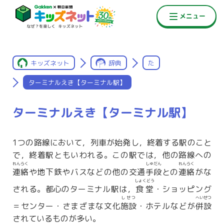
キッズネット
辞典
た
ターミナルえき【ターミナル駅】
ターミナルえき【ターミナル駅】
1つの路線において，列車が始発し，終着する駅のこと
で，終着駅ともいわれる。この駅では，他の路線への
れんらく
しゅだん
れんらく
連絡
や地下鉄やバスなどの他の交通
手段
との
連絡
がな
しょくどう
される。都心のターミナル駅は，
食堂
・ショッピング
しせつ
へいせつ
＝センター・さまざまな文化
施設
・ホテルなどが
併設
されているものが多い。