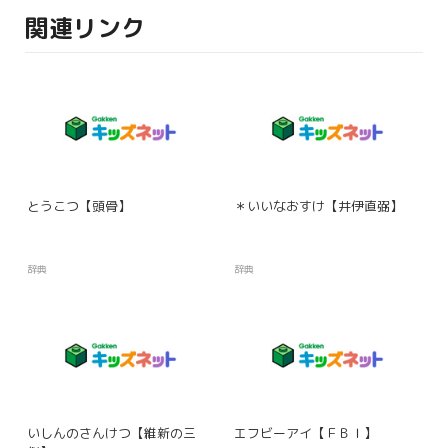
関連リンク
とうこつ【頭骨】
＊いいなおすけ【井伊直弼】
辞典
辞典
いしんのさんけつ【維新の三
エフビーアイ【ＦＢＩ】