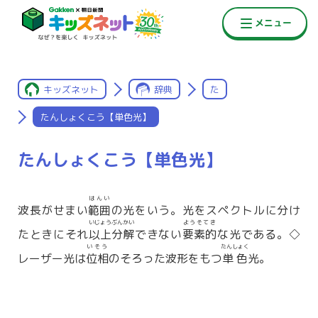
キッズネット
辞典
た
たんしょくこう【単色光】
たんしょくこう【単色光】
はんい
波長がせまい
範囲
の光をいう。光をスペクトルに分け
いじょうぶんかい
ようそてき
たときにそれ
以上分解
できない
要素的
な光である。◇
いそう
たんしょく
レーザー光は
位相
のそろった波形をもつ
単色
光。