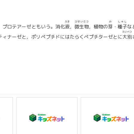
えき
びせいぶつ
め
しゅし
。プロテアーゼともいう。消化
液
，
微生物
，植物の
芽
・
種子
な
たいべつ
ティナーゼと，ポリペプチドにはたらくペプチターゼとに
大別