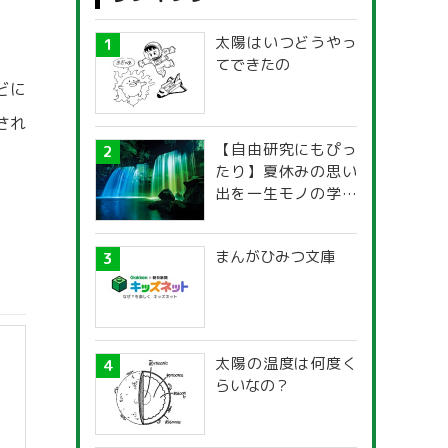
太陽はいつどうやっ
てできたの
どに
され
【自由研究にもぴっ
たり】夏休みの思い
出を一生モノの学び
に！「光の不思議」
探究ガイド
まんがひみつ文庫
太陽の温度は何度く
らいなの？