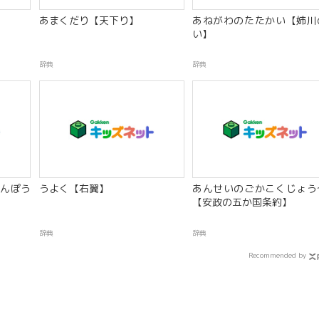
あまくだり【天下り】
あねがわのたたかい【姉川
い】
辞典
辞典
んぽう
うよく【右翼】
あんせいのごかこくじょう
【安政の五か国条約】
辞典
辞典
Recommended by