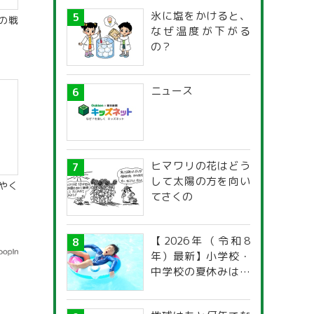
氷に塩をかけると、
の戦
なぜ温度が下がる
の？
ニュース
ヒマワリの花はどう
して太陽の方を向い
やく
てさくの
【2026年（令和8
年）最新】小学校・
中学校の夏休みはい
つからいつまで？ 都
道府県別「夏季休暇