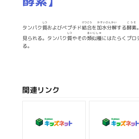
酵素】
しつ
けつごう
かすいぶんかい
こうそ
タンパク
質
およびペプチド
結合
を
加水分解
する
酵素
しつ
るいじしゅ
見られる。タンパク
質
やその
類似種
にはたらくプロ
る。
関連リンク