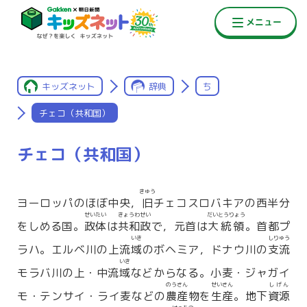
キッズネット
辞典
ち
チェコ（共和国）
チェコ（共和国）
きゅう
ヨーロッパのほぼ中央，
旧
チェコスロバキアの西半分
せいたい
きょうわせい
だいとうりょう
をしめる国。
政体
は
共和政
で，元首は
大統領
。首都プ
いき
しりゅう
ラハ。エルベ川の上流
域
のボヘミア，ドナウ川の
支流
いき
モラバ川の上・中流
域
などからなる。小麦・ジャガイ
のうさん
せいさん
しげん
モ・テンサイ・ライ麦などの
農産
物を
生産
。地下
資源