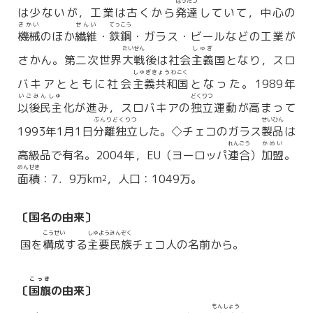
はったつ
は少ないが，工業は古くから
発達
していて，中心の
きかい
せんい
てっこう
機械
のほか
繊維
・
鉄鋼
・ガラス・ビールなどの工業が
たいせん
しゅぎ
さかん。第二次世界
大戦
後は社会
主義
国となり，スロ
しゅぎきょうわこく
バキアとともに社会
主義共和国
となった。1989年
いごみんしゅ
どくりつ
以後民主
化が進み，スロバキアの
独立
運動が高まって
ぶんりどくりつ
せいひん
1993年1月1日
分離独立
した。◇チェコのガラス
製品
は
れんごう
かめい
高級品で有名。2004年，EU（ヨーロッパ
連合
）
加盟
。
めんせき
面積
：7．9万km
，人口：1049万。
2
〔国名の由来〕
こうせい
しゅようみんぞく
国を
構成
する
主要民族
チェコ人の名前から。
こっき
〔
国旗
の由来〕
もんしょう