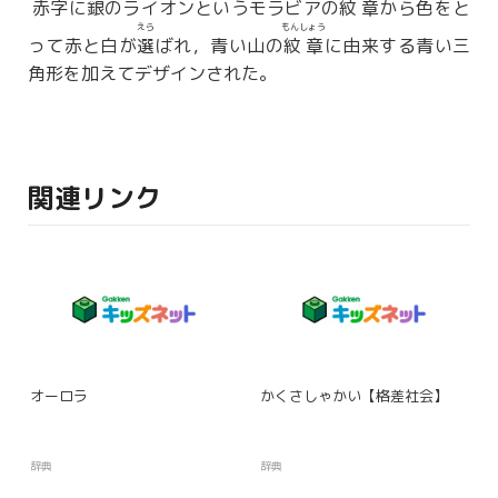
赤字に銀のライオンというモラビアの
紋章
から色をと
えら
もんしょう
って赤と白が
選
ばれ，青い山の
紋章
に由来する青い三
角形を加えてデザインされた。
関連リンク
オーロラ
かくさしゃかい【格差社会】
辞典
辞典