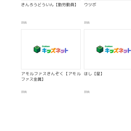
きんろうどういん【勤労動員】
ウツボ
辞典
辞典
アモルファスきんぞく【アモル
ほし【星】
ファス金属】
辞典
辞典