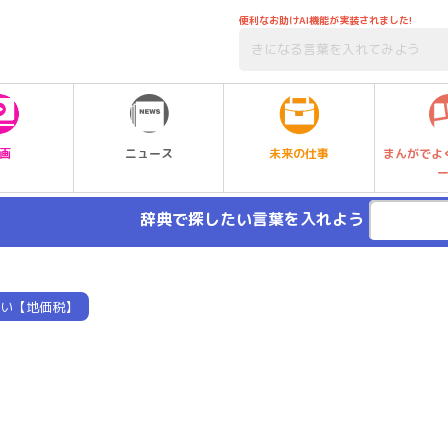
便利なお助けAI機能が実装されました!
未来の仕事
画
ニュース
まんがでよ
辞典で探したい言葉を入れよう
い【地価税】