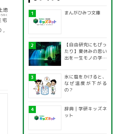
土地
まんがひみつ文庫
ゅうたく
住宅
り，
【自由研究にもぴっ
たり】夏休みの思い
出を一生モノの学び
に！「光の不思議」
探究ガイド
氷に塩をかけると、
なぜ温度が下がる
の？
辞典 | 学研キッズネ
ット