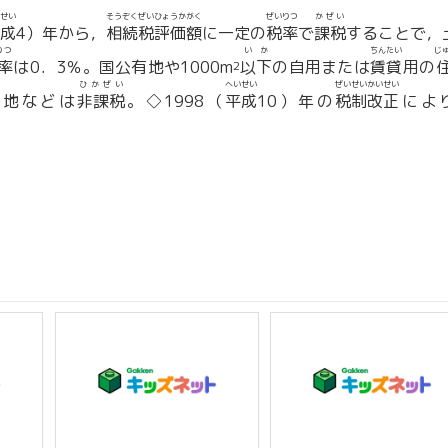
せい
そうぞくぜい
ひょうかがく
ぜいりつ
かぜい
成
4）年から，
相続税
評価額
に一定の
税率
で
課税
することで，
りつ
いか
ちんたい
じ
率
は0．3％。国公有地や1000m
以下
の自用または
賃貸
用の
2
ひかぜい
へいせい
ぜいせいかいせい
土地などは
非課税
。◇1998（
平成
10）年の
税制改正
によ