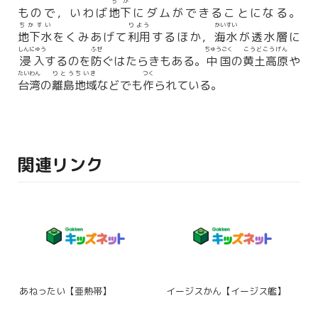
ちか
もので，いわば
地下
にダムができることになる。
ちかすい
りよう
かいすい
地下水
をくみあげて
利用
するほか，
海水
が透水層に
しんにゅう
ふせ
ちゅうごく
こうどこうげん
浸入
するのを
防
ぐはたらきもある。
中国
の
黄土高原
や
たいわん
りとうちいき
つく
台湾
の
離島地域
などでも
作
られている。
関連リンク
あねったい【亜熱帯】
イージスかん【イージス艦】