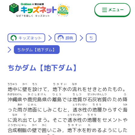
キッズネット
辞典
ち
ちかダム【地下ダム】
ちかダム【地下ダム】
ちちゅう
かべ
もう
ちかすい
なが
地中
に
壁
を
設
けて，
地下水
の
流
れをせきとめたもの。
おきなわけん
かごしまけん
りとう
ちしつ
せっかいがんしつ
ふ
沖縄県
や
鹿児島県
の
離島
では
地質
が
石灰岩質
のため
降
あめ
じめん
とうすいせい
ちそう
うみ
った
雨
が
地面
にしみこむと，
透水性
の
地層
からすぐ
海
なが
で
とうすいせい
ちそう
に
流
れ
出
てしまう。そこで
透水性
の
地層
をセメントや
ごうせいじゅし
かべ
かこ
ちかすい
た
合成樹脂
の
壁
で
囲
いこみ，
地下水
を
貯
めるようにした