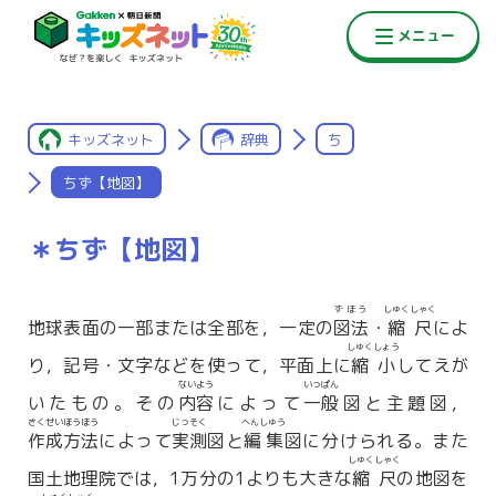
キッズネット
辞典
ち
ちず【地図】
＊ちず【地図】
ずほう
しゅくしゃく
地球表面の一部または全部を，一定の
図法
・
縮尺
によ
しゅくしょう
り，記号・文字などを使って，平面上に
縮小
してえが
ないよう
いっぱん
いたもの。その
内容
によって
一般
図と主題図，
さくせいほうほう
じっそく
へんしゅう
作成方法
によって
実測
図と
編集
図に分けられる。また
しゅくしゃく
国土地理院では，1万分の1よりも大きな
縮尺
の地図を