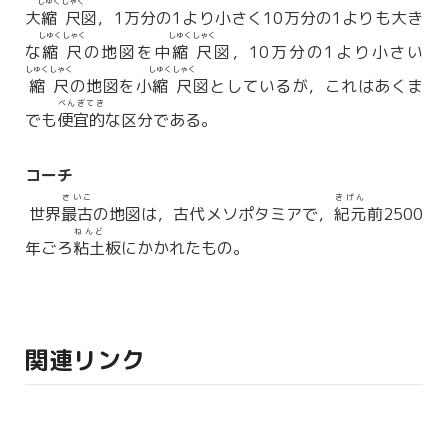
しゅくしゃく
大
縮尺
図，1万分の1より小さく10万分の1よりも大き
しゅくしゃく
しゅくしゃく
な
縮尺
の地図を中
縮尺
図，10万分の1より小さい
しゅくしゃく
しゅくしゃく
縮尺
の地図を小
縮尺
図としているが，これはあくま
べんぎてき
でも
便宜的
な区分である。
コーチ
さいこ
きげん
世界
最古
の地図は，古代メソポタミアで，
紀元
前2500
ねんど
年ごろ
粘土
板にかかれたもの。
関連リンク