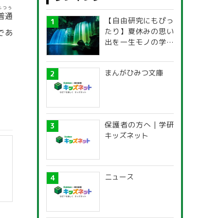
ふつう
普通
【自由研究にもぴっ
たり】夏休みの思い
であ
出を一生モノの学び
に！「光の不思議」
探究ガイド
まんがひみつ文庫
保護者の方へ | 学研
キッズネット
ニュース