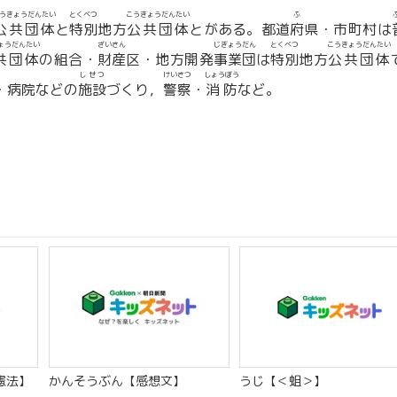
うきょうだんたい
とくべつ
こうきょうだんたい
ふ
公共団体
と
特別
地方
公共団体
とがある。都道
府
県・市町村は
ょうだんたい
ざいさん
じぎょうだん
とくべつ
こうきょうだんたい
共団体
の組合・
財産
区・地方開発
事業団
は
特別
地方
公共団体
しせつ
けいさつ
しょうぼう
・病院などの
施設
づくり，
警察
・
消防
など。
憲法】
かんそうぶん【感想文】
うじ【＜蛆＞】