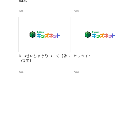
和国）
辞典
辞典
えいせいちゅうりつこく【永世
ヒッタイト
中立国】
辞典
辞典