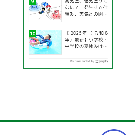
高気圧、低気圧って
なに？ 発生する仕
組み、天気との関係
は？
【2026年（令和8
年）最新】小学校・
中学校の夏休みはい
つからいつまで？ 都
道府県別「夏季休暇
Recommended by
一覧」