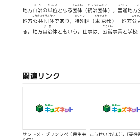
じち
たんい
だんたい
とうちだんたい
ふつう
こ
地方
自治
の
単位
となる
団体
（
統治団体
）。
普通
地方
こうきょうだんたい
とくべつ
とうきょう
こうき
地方
公共団体
であり，
特別
区（
東京
都）・地方
公
じち
こうえい
る。地方
自治
体ともいう。仕事は，
公営
事業と学校
関連リンク
サントメ・プリンシペ（民主共
こうせいけんぽう【硬性