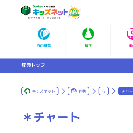
科学
自由研究
動
辞典トップ
キッズネット
辞典
ち
チャー
＊チャート