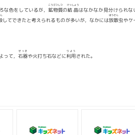
こうぶつ
しつ
けっしょう
ろな色をしているが，
鉱物
質
の
結晶
はなかなか見分けられな
ん
ほうさん
殿
してできたと考えられるものが多いが，なかには
放散
虫やケ
せっき
りよう
よって，
石器
や火打ち石などに
利用
された。