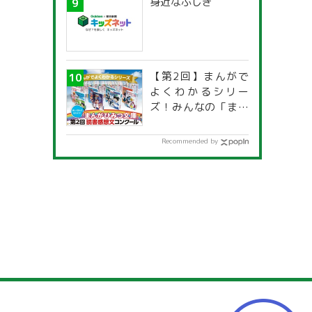
身近なふしぎ
【第2回】まんがで
よくわかるシリー
ズ！みんなの「まん
がひみつ文庫」読書
感想文コンクール
Recommended by