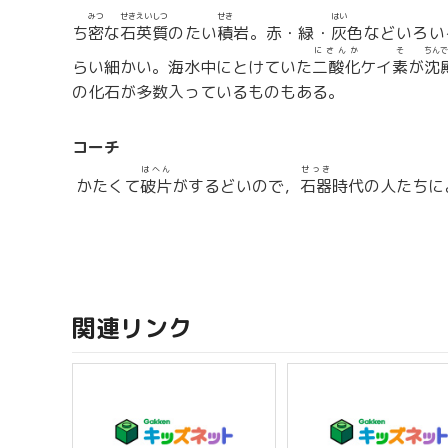
みつ
せきえい
しつ
せき
はい
ち
密
な
石英
質
のたい
積
岩。赤・緑・
灰
色などいろい
にさんか
そ
ちんで
らい細かい。海水中にとけていた
二酸化
ケイ
素
が
沈
の化石が多数入っているものもある。
コーチ
はへん
せっき
かたくて
破片
がするどいので，
石器
時代の人たちに
関連リンク