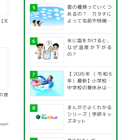
雲の種類っていくつ
あるの？ カタチに
よって名前や特徴が
【天
違うの？
氷に塩をかけると、
なぜ温度が下がる
の？
【2026年（令和8
年）最新】小学校・
中学校の夏休みはい
つからいつまで？ 都
の授
道府県別「夏季休暇
まんがでよくわかる
一覧」
シリーズ | 学研キッ
ズネット