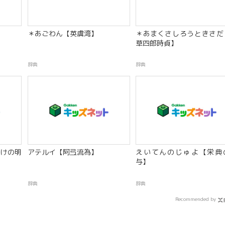
】
＊あごわん【英虞湾】
＊あまくさしろうときさだ
草四郎時貞】
辞典
辞典
けの明
アテルイ【阿弖流為】
えいてんのじゅよ【栄典
与】
辞典
辞典
Recommended by