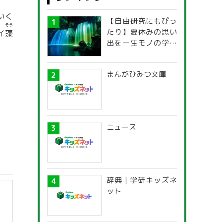
いく
【自由研究にもぴっ
そう
たり】夏休みの思い
イ
藻
出を一生モノの学び
に！「光の不思議」
探究ガイド
まんがひみつ文庫
ニュース
辞典 | 学研キッズネ
ット