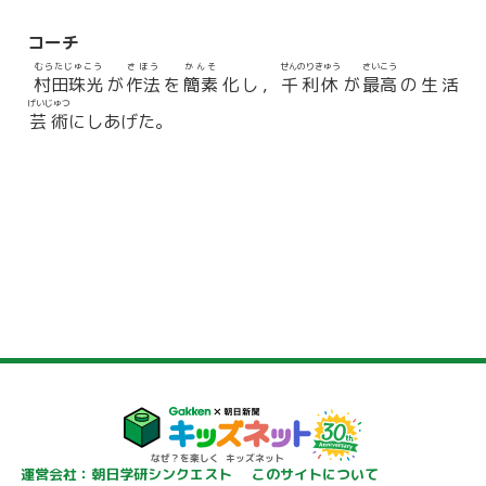
コーチ
むらたじゅこう
さほう
かんそ
せんのりきゅう
さいこう
村田珠光
が
作法
を
簡素
化し，
千利休
が
最高
の生活
げいじゅつ
芸術
にしあげた。
運営会社：朝日学研シンクエスト
このサイトについて