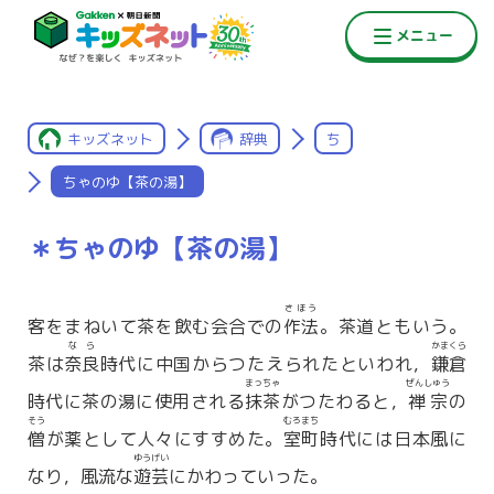
キッズネット
辞典
ち
ちゃのゆ【茶の湯】
＊ちゃのゆ【茶の湯】
さほう
客をまねいて茶を飲む会合での
作法
。茶道ともいう。
なら
かまくら
茶は
奈良
時代に中国からつたえられたといわれ，
鎌倉
まっちゃ
ぜんしゅう
時代に茶の湯に使用される
抹茶
がつたわると，
禅宗
の
そう
むろまち
僧
が薬として人々にすすめた。
室町
時代には日本風に
ゆうげい
なり，風流な
遊芸
にかわっていった。