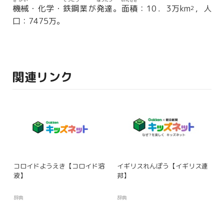
きかい
てっこう
はったつ
めんせき
機械
・化学・
鉄鋼
業が
発達
。
面積
：10．3万km
，人
2
口：7475万。
関連リンク
コロイドようえき【コロイド溶
イギリスれんぽう【イギリス連
液】
邦】
辞典
辞典