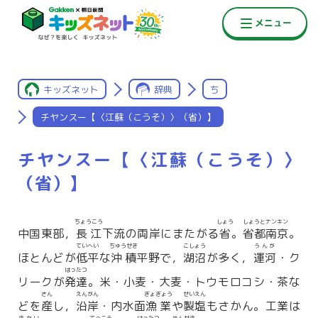
キッズネット
辞典
ち
チヤンスー【〈江蘇（こうそ）〉（省）】
チヤンスー【〈江蘇（こうそ）〉
（省）】
ちょうこう
しょう
しょうと
ナンキン
中国東部，
長江
下流の両岸にまたがる
省
。
省都
南京
。
ていへい
ちゅうせき
こしょう
うんが
ほとんどが
低平
な
沖積
平野で，
湖沼
が多く，
運河
・ク
はったつ
リークが
発達
。米・小麦・大麦・トウモロコシ・茶な
さん
えんがん
ぎょぎょう
せいえん
どを
産
し，
沿岸
・内水面
漁業
や
製塩
もさかん。工業は