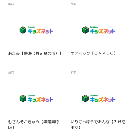
辞典
辞典
あたみ【熱海（静岡県の市）】
オアペック【ＯＡＰＥＣ】
辞典
辞典
むさんそこきゅう【無酸素呼
いりでっぽうでおんな【入鉄砲
吸】
出女】