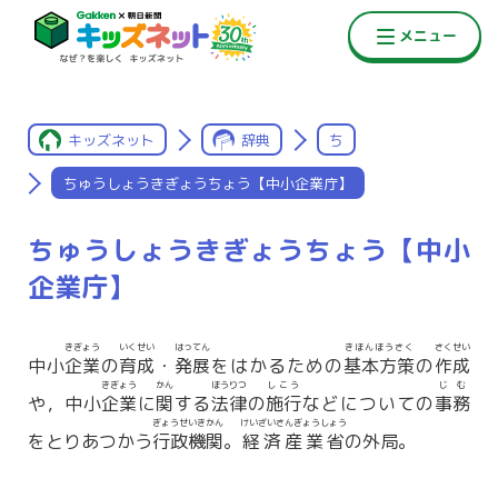
キッズネット
辞典
ち
ちゅうしょうきぎょうちょう【中小企業庁】
ちゅうしょうきぎょうちょう【中小
企業庁】
きぎょう
いくせい
はってん
きほんほうさく
さくせい
中小
企業
の
育成
・
発展
をはかるための
基本方策
の
作成
きぎょう
かん
ほうりつ
しこう
じむ
や，中小
企業
に
関
する
法律
の
施行
などについての
事務
ぎょうせいきかん
けいざいさんぎょうしょう
をとりあつかう
行政機関
。
経済産業省
の外局。