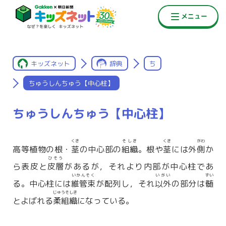
キッズネット
辞典
ち
ちゅうしんちゅう【中心柱】
ちゅうしんちゅう【中心柱】
くき
そしき
くき
がわ
高等植物の根・
茎
の中心部の
組織
。根や
茎
には外
側
か
ひそう
ら表皮と
皮層
があるが，それより内部が中心柱であ
いかんそく
いがい
ずい
る。中心柱には
維管束
が配列し，それ
以外
の部分は
髄
じゅうそしき
とよばれる
柔組織
になっている。