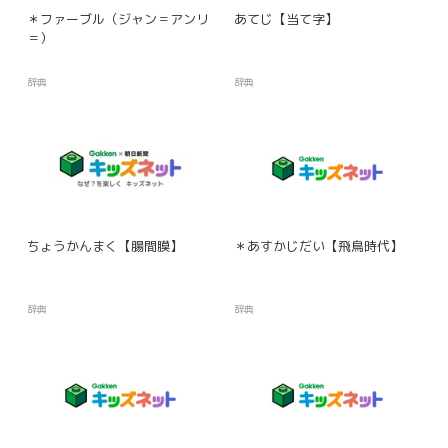
＊ファーブル（ジャン＝アンリ
あてじ【当て字】
＝）
辞典
辞典
ちょうかんまく【腸間膜】
＊あすかじだい【飛鳥時代】
辞典
辞典