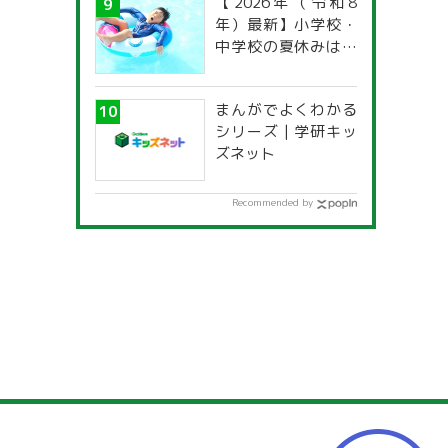
【2026年（令和8
年）最新】小学校・
中学校の夏休みはい
つからいつまで？ 都
道府県別「夏季休暇
まんがでよくわかる
一覧」
シリーズ | 学研キッ
ズネット
Recommended by