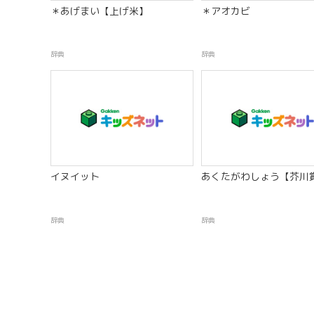
＊あげまい【上げ米】
＊アオカビ
辞典
辞典
イヌイット
あくたがわしょう【芥川
辞典
辞典