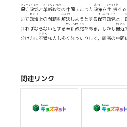
ほしゅせいとう
かくしんせいとう
せいさく
しゅちょう
保守政党
と
革新政党
の中間にたった
政策
を
主張
する
せいじ
かいけつ
ほしゅせいとう
いで
政治
上の問題を
解決
しようとする
保守政党
と，
かくしんせいとう
さいきん
ければならないとする
革新政党
がある。しかし
最近
ふまん
分け方に
不満
な人も多くなったりして，両者の中間
関連リンク