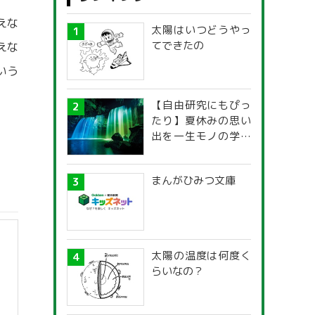
えな
太陽はいつどうやっ
てできたの
えな
いう
【自由研究にもぴっ
たり】夏休みの思い
出を一生モノの学び
に！「光の不思議」
探究ガイド
まんがひみつ文庫
太陽の温度は何度く
らいなの？