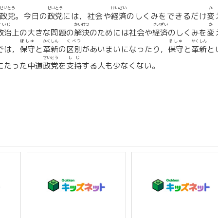
せいとう
せいとう
けいざい
か
政党
。今日の
政党
には，社会や
経済
のしくみをできるだけ
変
せいじ
かいけつ
けいざい
か
政治
上の大きな問題の
解決
のためには社会や
経済
のしくみを
変
ほしゅ
かくしん
くべつ
ほしゅ
かくしん
では，
保守
と
革新
の
区別
があいまいになったり，
保守
と
革新
と
せいとう
しじ
にたった中道
政党
を
支持
する人も少なくない。