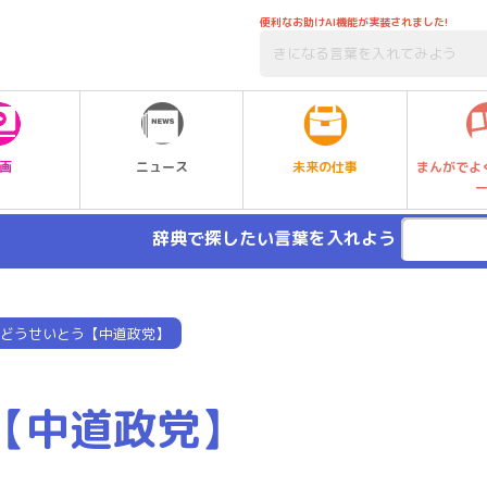
便利なお助けAI機能が実装されました!
未来の仕事
画
ニュース
まんがでよ
辞典で探したい言葉を入れよう
どうせいとう【中道政党】
【中道政党】