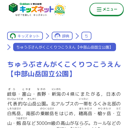
キッズネット
辞典
ち
ちゅうぶさんがくこくりつこうえん【中部山岳国立公園】
ちゅうぶさんがくこくりつこうえん
【中部山岳国立公園】
ぎふ
とやま
ながの
にいがた
岐阜
・
富山
・
長野
・
新潟
の4県にまたがる，日本の
だいひょうてき
さんがく
いったい
代表的
な
山岳
公園。北アルプスの
一帯
をふくみ北部の
しろうまだけ
のりくらだけ
ほたかだけ
やりがたけ
たて
白馬岳
，南部の
乗鞍岳
をはじめ，
穂高岳
・
槍ヶ岳
・
立
つるぎだけ
山・
剱岳
など3000m級の高山がならぶ。カールなどの