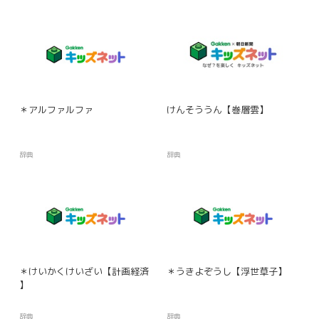
＊アルファルファ
けんそううん【巻層雲】
辞典
辞典
＊けいかくけいざい【計画経済
＊うきよぞうし【浮世草子】
】
辞典
辞典