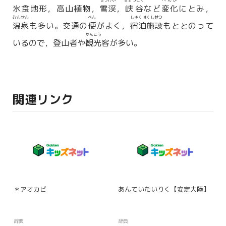
せっけい
きょうこく
へんか
氷食地形，高山植物，
雪渓
，
峡谷
など
変化
にとみ，
おんせん
べん
しゅくはくしせつ
温泉
も多い。交通の
便
がよく，
宿泊施設
もととのって
かんこう
いるので，登山者や
観光
客が多い。
関連リンク
＊アオカビ
あんていたいりく【安定大陸】
辞典
辞典