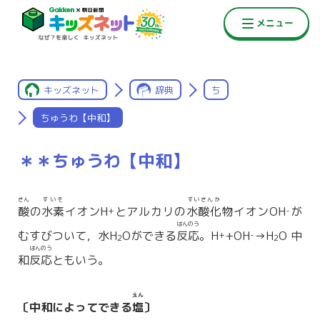
キッズネット
辞典
ち
ちゅうわ【中和】
＊＊ちゅうわ【中和】
さん
すいそ
すいさんか
酸
の
水素
イオンH
とアルカリの
水酸化
物イオンOH
が
+
-
はんのう
むすびついて，水H
Oができる
反応
。H
+OH
→H
O 中
+
-
2
2
はんのう
和
反応
ともいう。
えん
〔中和によってできる
塩
〕