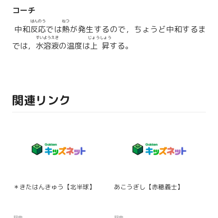
コーチ
はんのう
ねつ
中和
反応
では
熱
が発生するので，ちょうど中和するま
すいようえき
じょうしょう
では，
水溶液
の温度は
上昇
する。
関連リンク
＊きたはんきゅう【北半球】
あこうぎし【赤穂義士】
辞典
辞典