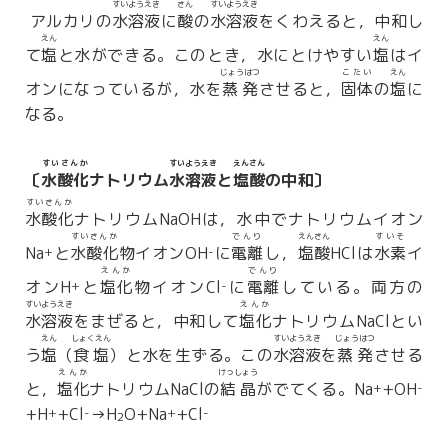
すいようえき
さん
すいようえき
アルカリの
水溶液
に
酸
の
水溶液
をくわえると，中和し
えん
えん
て
塩
と水ができる。このとき，水にとけやすい
塩
はイ
じょうはつ
こたい
えん
オンになっているが，水を
蒸発
させると，
固体
の
塩
に
なる。
すいさんか
すいようえき
えんさん
〔
水酸化
ナトリウム
水溶液
と
塩酸
の中和〕
すいさんか
水酸化
ナトリウムNaOHは，水中でナトリウムイオン
すいさんか
でんり
えんさん
すいそ
Na
と
水酸化
物イオンOH
に
電離
し，
塩酸
HClは
水素
イ
+
-
えんか
でんり
オンH
と
塩化
物イオンCl
に
電離
している。両方の
+
-
すいようえき
えんか
水溶液
をまぜると，中和して
塩化
ナトリウムNaClとい
えん
しょくえん
すいようえき
じょうはつ
う
塩
（
食塩
）と水を生ずる。この
水溶液
を
蒸発
させる
えんか
けっしょう
と，
塩化
ナトリウムNaClの
結晶
がでてくる。Na
+OH
+
-
+H
+Cl
→H
O+Na
+Cl
+
-
+
-
2