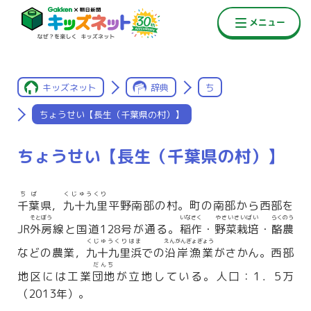
キッズネット
辞典
ち
ちょうせい【長生（千葉県の村）】
ちょうせい【長生（千葉県の村）】
ちば
くじゅうくり
千葉
県，
九十九里
平野南部の村。町の南部から西部を
そとぼう
いなさく
やさいさいばい
らくのう
JR
外房
線と国道128号が通る。
稲作
・
野菜栽培
・
酪農
くじゅうくりはま
えんがんぎょぎょう
などの農業，
九十九里浜
での
沿岸漁業
がさかん。西部
だんち
地区には工業
団地
が立地している。人口：1．5万
（2013年）。