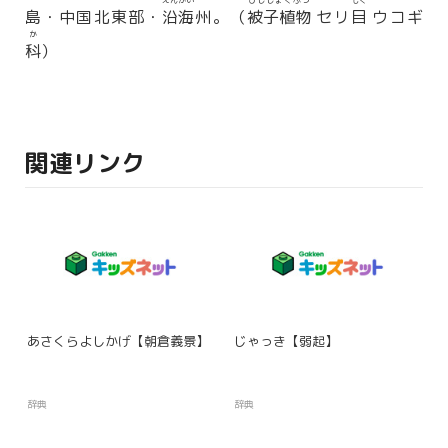
えんかい
ひししょくぶつ
もく
島・中国北東部・
沿海
州。（
被子植物
セリ
目
ウコギ
か
科
）
関連リンク
あさくらよしかげ【朝倉義景】
じゃっき【弱起】
辞典
辞典