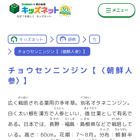
キッズネット
辞典
ち
チョウセンニンジン【〈朝鮮人参〉】
チョウセンニンジン【〈朝鮮人
参〉】
さいばい
べつめい
広く
栽培
される薬用の多年草。
別名
オタネニンジン。
にんじん
きょうそう
白く太い根を漢方で
人参
といい，
強壮
薬として有名で
ながの
ふくしま
しまね
さいばい
ある。日本では，
長野
・
福島
・
島根
県などで
栽培
して
ぶんぷ
ちょうせん
いる。高さ：60cm。花期：7〜8月。
分布
：
朝鮮
半