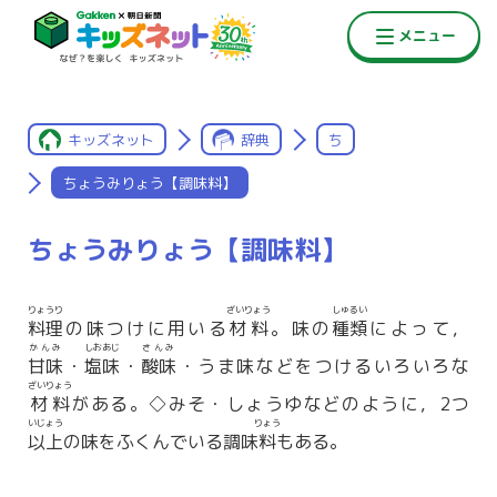
キッズネット
辞典
ち
ちょうみりょう【調味料】
ちょうみりょう【調味料】
りょうり
ざいりょう
しゅるい
料理
の味つけに用いる
材料
。味の
種類
によって，
かんみ
しおあじ
さんみ
甘味
・
塩味
・
酸味
・うま味などをつけるいろいろな
ざいりょう
材料
がある。◇みそ・しょうゆなどのように，2つ
いじょう
りょう
以上
の味をふくんでいる調味
料
もある。