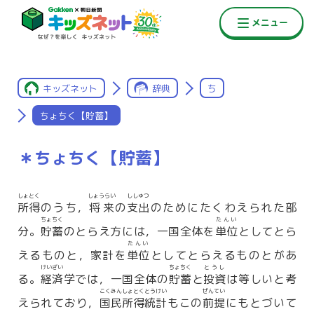
キッズネット
辞典
ち
ちょちく【貯蓄】
＊ちょちく【貯蓄】
しょとく
しょうらい
ししゅつ
所得
のうち，
将来
の
支出
のためにたくわえられた部
ちょちく
たんい
分。
貯蓄
のとらえ方には，一国全体を
単位
としてとら
たんい
えるものと，家計を
単位
としてとらえるものとがあ
けいざい
ちょちく
とうし
る。
経済
学では，一国全体の
貯蓄
と
投資
は等しいと考
こくみんしょとく
とうけい
ぜんてい
えられており，
国民所得
統計
もこの
前提
にもとづいて